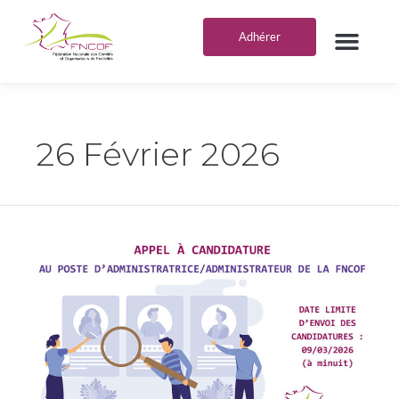
Aller
au
Adhérer
contenu
VOS AVANTA
DEVENIR PARTE
26 Février 2026
Appel
à
candidature
au
poste
d’administratrice/administrateur
de
la