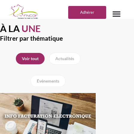
Aller
au
Adhérer
contenu
VOS AVANTA
DEVENIR PARTE
À LA
UNE
Filtrer par thématique
Voir tout
Actualités
Événements