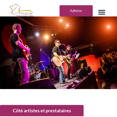
Aller
au
Adhérer
contenu
VOS AVANTA
DEVENIR PARTE
Côté artistes et prestataires